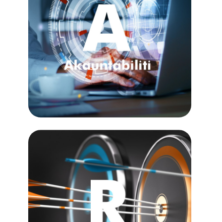
Di Eckare, kami menghargai membina
hubungan yang kukuh dengan pelanggan
kami dan memupuk semangat
kemasyarakatan, di mana semua orang
berasa berhubung dan disokong.
Dedikasi kami terhadap ketelusan dan
kejujuran bermakna kami bertanggungjawab
atas tindakan dan keputusan kami, sambil
kekal tulen dan tulen dalam interaksi kami.