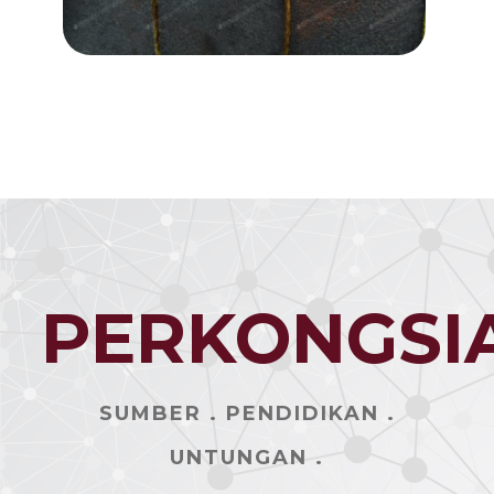
Sebagai sebuah syarikat, kami sentiasa
berubah dan menyesuaikan diri untuk
memenuhi keperluan pelanggan kami yang
berubah-ubah, memfokuskan pada inovasi
dan pertumbuhan dalam ekosistem kami.
PERKONGSI
SUMBER . PENDIDIKAN .
UNTUNGAN .