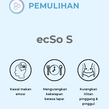
PEMULIHAN
ecSo S
Kawal makan
Mengurangkan
Kurangkan
emosi
kekerapan
lilitan
berasa lapar
pinggang &
pinggul