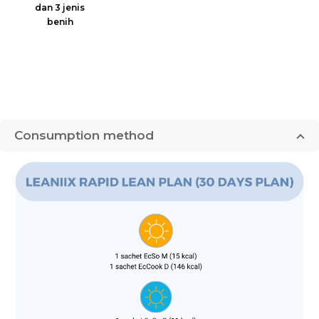
dan 3 jenis
benih
Consumption method