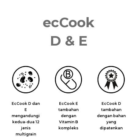
ecCook
D & E
EcCook D dan
EcCook E
EcCook D
E
tambahan
tambahan
mengandungi
dengan
dengan bahan
kedua-dua 12
Vitamin B
yang
jenis
kompleks
dipatenkan
multigrain